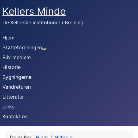
Kellers Minde
De Kellerske institutioner i Brejning
Hjem
Støtteforeningen
Mere om: Støtteforeningen
Bliv medlem
Historie
Bygningerne
Vandreturen
Litteratur
Links
Kontakt os
Du er her:
Hjem
Nyheder